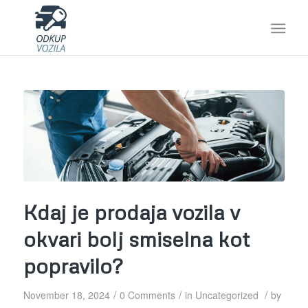
Kdaj je prodaja vozila v
okvari bolj smiselna kot
popravilo?
/
/
/
November 18, 2024
0 Comments
in
Uncategorized
by