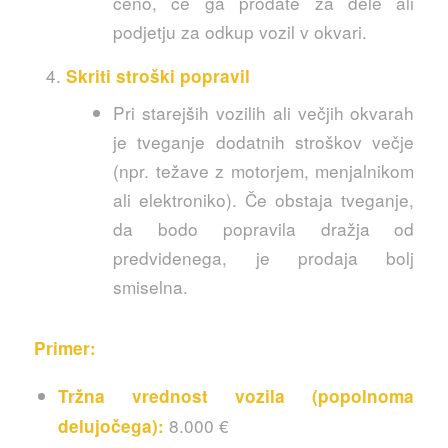
ceno, če ga prodate za dele ali
podjetju za odkup vozil v okvari.
Skriti stroški popravil
Pri starejših vozilih ali večjih okvarah
je tveganje dodatnih stroškov večje
(npr. težave z motorjem, menjalnikom
ali elektroniko). Če obstaja tveganje,
da bodo popravila dražja od
predvidenega, je prodaja bolj
smiselna.
Primer:
Tržna vrednost vozila (popolnoma
8.000 €
delujočega):